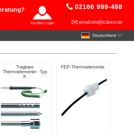
02166 999-488
eratung?
email:info@tcdirect.de
Kunden-Login
Deutschland
Tragbare
FEP-Thermoelemente
Thermoelemente - Typ
K