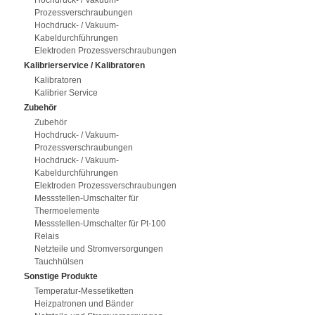
Hochdruck- / Vakuum-
Prozessverschraubungen
Hochdruck- / Vakuum-
Kabeldurchführungen
Elektroden Prozessverschraubungen
Kalibrierservice / Kalibratoren
Kalibratoren
Kalibrier Service
Zubehör
Zubehör
Hochdruck- / Vakuum-
Prozessverschraubungen
Hochdruck- / Vakuum-
Kabeldurchführungen
Elektroden Prozessverschraubungen
Messstellen-Umschalter für
Thermoelemente
Messstellen-Umschalter für Pt-100
Relais
Netzteile und Stromversorgungen
Tauchhülsen
Sonstige Produkte
Temperatur-Messetiketten
Heizpatronen und Bänder