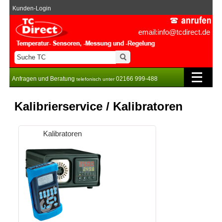
Kunden-Login
email:info@tcdirect.de
Anfragen und Beratung
02166 999-488
telefonisch unter
Kalibrierservice / Kalibratoren
Kalibratoren