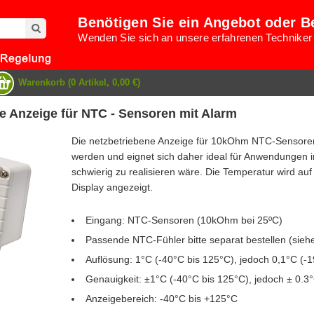
Benötigen Sie ein Angebot oder B
Wenden Sie sich an unsere erfahrenen Techniker
Warenkorb (0 Artikel, 0,00 €)
 Anzeige für NTC - Sensoren mit Alarm
Die netzbetriebene Anzeige für 10kOhm NTC-Sensore
werden und eignet sich daher ideal für Anwendungen i
schwierig zu realisieren wäre. Die Temperatur wird a
Display angezeigt.
Eingang: NTC-Sensoren (10kOhm bei 25ºC)
Passende NTC-Fühler bitte separat bestellen (siehe
Auflösung: 1°C (-40°C bis 125°C), jedoch 0,1°C (-1
Genauigkeit: ±1°C (-40°C bis 125°C), jedoch ± 0.3°
Anzeigebereich: -40°C bis +125°C