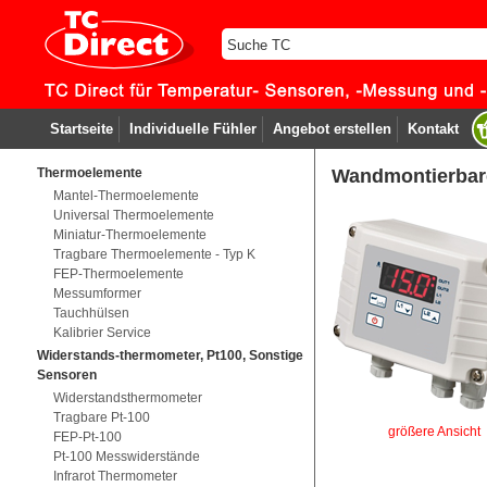
Startseite
Individuelle Fühler
Angebot erstellen
Kontakt
Thermoelemente
Wandmontierbare
Mantel-Thermoelemente
Universal Thermoelemente
Miniatur-Thermoelemente
Tragbare Thermoelemente - Typ K
FEP-Thermoelemente
Messumformer
Tauchhülsen
Kalibrier Service
Widerstands-thermometer, Pt100, Sonstige
Sensoren
Widerstandsthermometer
Tragbare Pt-100
größere Ansicht
FEP-Pt-100
Pt-100 Messwiderstände
Infrarot Thermometer