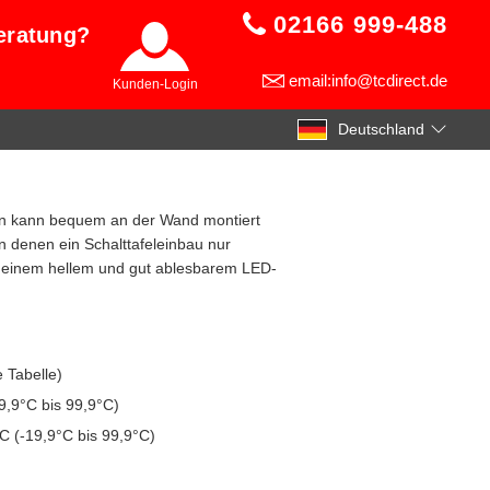
02166 999-488
eratung?
email:info@tcdirect.de
Kunden-Login
Deutschland
n kann bequem an der Wand montiert
n denen ein Schalttafeleinbau nur
uf einem hellem und gut ablesbarem LED-
 Tabelle)
9,9°C bis 99,9°C)
C (-19,9°C bis 99,9°C)