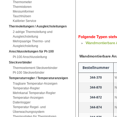
Thermometer
Thermistoren
Messumformer
Tauchhülsen
Kalibrier Service
Thermoleitungen / Ausgleichsleitungen
2-adrige Thermoleitung und
Folgende Typen steh
Ausgleichsleitung
Mehrpaarige Thermo- und
Wandmontierbare 
Ausgleichsleitung
Anschlussleitungen für Pt-100
Wandmontierbare An
Pt-100 Anschlussleitung
Steckverbinder
Bestellnummer
Thermoelement Steckverbinder
Pt-100 Steckverbinder
344-370
W
Temperaturregler / Temperaturanzeigen
Tragbare Temperatur-Anzeigen
344-870
N
Temperatur-Regler
Mehrkanal Temperatur-Regler
344-872
N
Temperatur-Anzeigen
Datenlogger
Temperatur Regel- und
344-874
N
Überwachungssystem
Thermostaten für Thermistoren