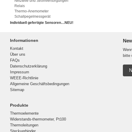
Netzteile und Stromversorgungen
Relais
Thermo-Anemometer
Schallpegelmessgerät
Individuell gefertigte Sensoren…NEU!
Informationen
New
Kontakt
Wenn 
Über uns
bitte
FAQs
Datenschutzerklärung
N
Impressum
WEEE-Richtlinie
Allgemeine Geschäftsbedingungen
Sitemap
Produkte
Thermoelemente
Widerstands-thermometer, Pt100
Thermoleitungen
Steckverbinder