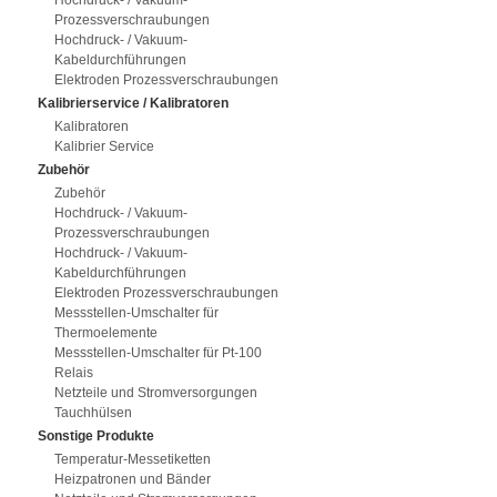
Hochdruck- / Vakuum-
Prozessverschraubungen
Hochdruck- / Vakuum-
Kabeldurchführungen
Elektroden Prozessverschraubungen
Kalibrierservice / Kalibratoren
Kalibratoren
Kalibrier Service
Zubehör
Zubehör
Hochdruck- / Vakuum-
Prozessverschraubungen
Hochdruck- / Vakuum-
Kabeldurchführungen
Elektroden Prozessverschraubungen
Messstellen-Umschalter für
Thermoelemente
Messstellen-Umschalter für Pt-100
Relais
Netzteile und Stromversorgungen
Tauchhülsen
Sonstige Produkte
Temperatur-Messetiketten
Heizpatronen und Bänder