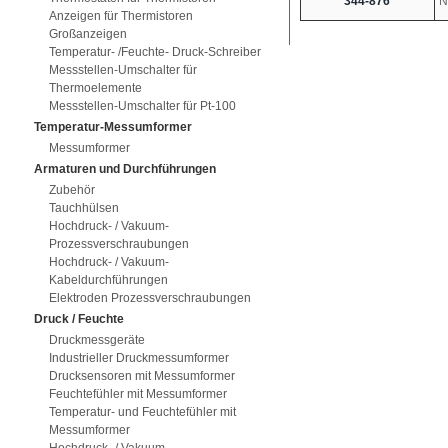
344-876
N
Anzeigen für Thermistoren
Großanzeigen
Temperatur- /Feuchte- Druck-Schreiber
Messstellen-Umschalter für
Thermoelemente
Messstellen-Umschalter für Pt-100
Temperatur-Messumformer
Messumformer
Armaturen und Durchführungen
Zubehör
Tauchhülsen
Hochdruck- / Vakuum-
Prozessverschraubungen
Hochdruck- / Vakuum-
Kabeldurchführungen
Elektroden Prozessverschraubungen
Druck / Feuchte
Druckmessgeräte
Industrieller Druckmessumformer
Drucksensoren mit Messumformer
Feuchtefühler mit Messumformer
Temperatur- und Feuchtefühler mit
Messumformer