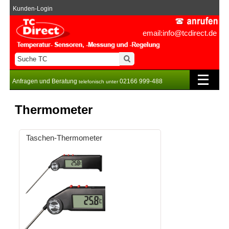
Kunden-Login
email:info@tcdirect.de
Anfragen und Beratung
02166 999-488
telefonisch unter
Thermometer
Taschen-Thermometer