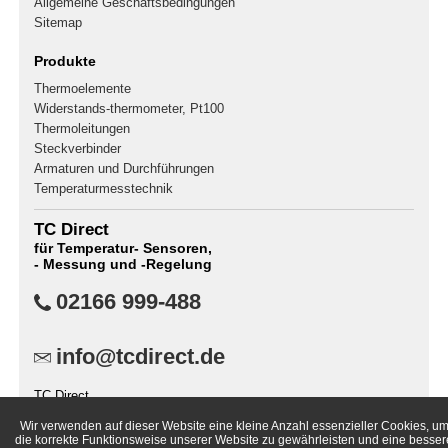
Allgemeine Geschäftsbedingungen
Sitemap
Produkte
Thermoelemente
Widerstands-thermometer, Pt100
Thermoleitungen
Steckverbinder
Armaturen und Durchführungen
Temperaturmesstechnik
TC Direct
für Temperatur- Sensoren,
- Messung und -Regelung
02166 999-488
info@tcdirect.de
TC Direct
Postfach 400141
Wir verwenden auf dieser Website eine kleine Anzahl essenzieller Cookies, u
41181 Mönchengladbach
die korrekte Funktionsweise unserer Website zu gewährleisten und eine besser