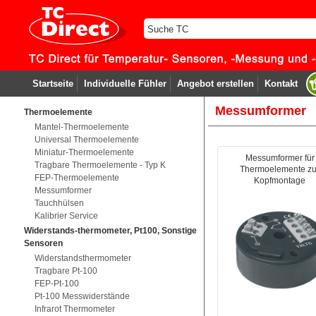
Startseite
Individuelle Fühler
Angebot erstellen
Kontakt
Messumformer
Thermoelemente
Mantel-Thermoelemente
Universal Thermoelemente
Miniatur-Thermoelemente
Messumformer für
Tragbare Thermoelemente - Typ K
Thermoelemente zu
FEP-Thermoelemente
Kopfmontage
Messumformer
Tauchhülsen
Kalibrier Service
Widerstands-thermometer, Pt100, Sonstige
Sensoren
Widerstandsthermometer
Tragbare Pt-100
FEP-Pt-100
Pt-100 Messwiderstände
Infrarot Thermometer