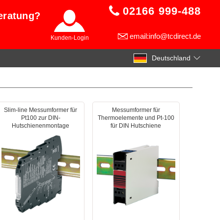
02166 999-488
eratung?
email:info@tcdirect.de
Kunden-Login
Deutschland
Slim-line Messumformer für
Messumformer für
Pt100 zur DIN-
Thermoelemente und Pt-100
Hutschienenmontage
für DIN Hutschiene