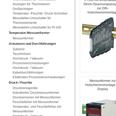
PT100 mit umschaltb
Anzeigen für Thermistoren
Strom-/Spannungsaus
zur DIN-
Großanzeigen
Hutschienenmonta
Temperatur- /Feuchte- Druck-Schreiber
Messstellen-Umschalter für
Thermoelemente
Messstellen-Umschalter für Pt-100
Temperatur-Messumformer
Messumformer
Armaturen und Durchführungen
Zubehör
Tauchhülsen
Hochdruck- / Vakuum-
Prozessverschraubungen
Hochdruck- / Vakuum-
Kabeldurchführungen
Elektroden Prozessverschraubungen
Messumformer zur
Druck / Feuchte
Hutschienenmontage 
Druckmessgeräte
Display
Industrieller Druckmessumformer
Drucksensoren mit Messumformer
Feuchtefühler mit Messumformer
Temperatur- und Feuchtefühler mit
Messumformer