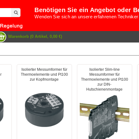
Benötigen Sie ein Angebot oder B
Wenden Sie sich an unsere erfahrenen Techniker
Warenkorb (0 Artikel, 0,00 €)
Isolierter Messumformer für
Isolierter Slim-line
r
Thermoelemente und Pt100
Messumformer für
zur Kopfmontage
Thermoelemente und Pt100
zur DIN-
Hutschienenmontage