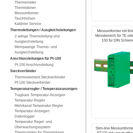
Thermometer
Thermistoren
Messumformer
Tauchhülsen
Kalibrier Service
Thermoleitungen / Ausgleichsleitungen
Messumformer mit fe
Messbereich für TE ode
2-adrige Thermoleitung und
100 für DIN Schien
Ausgleichsleitung
Mehrpaarige Thermo- und
Ausgleichsleitung
Anschlussleitungen für Pt-100
Pt-100 Anschlussleitung
Steckverbinder
Thermoelement Steckverbinder
Pt-100 Steckverbinder
Temperaturregler / Temperaturanzeigen
Tragbare Temperatur-Anzeigen
Temperatur-Regler
Mehrkanal Temperatur-Regler
Temperatur-Anzeigen
Datenlogger
Temperatur Regel- und
Überwachungssystem
Slim-line Messumforme
Thermostaten für Thermistoren