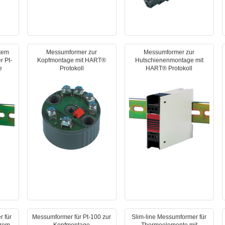
stem
Messumformer zur
Messumformer zur
r Pt-
Kopfmontage mit HART®
Hutschienenmontage mit
e
Protokoll
HART® Protokoll
r für
Messumformer für Pt-100 zur
Slim-line Messumformer für