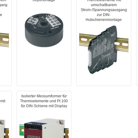
arem
Kopfmontage
Thermoelemente mit
gang
umschaltbarem
Strom-/Spannungsausgang
ge
zur DIN-
Hutschienenmontage
Isolierter Messumformer für
mit
Thermoelemente und Pt 100
für DIN-Schiene mit Display