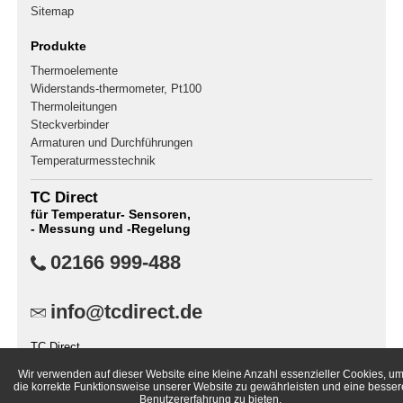
Sitemap
Produkte
Thermoelemente
Widerstands-thermometer, Pt100
Thermoleitungen
Steckverbinder
Armaturen und Durchführungen
Temperaturmesstechnik
TC Direct
für Temperatur- Sensoren,
- Messung und -Regelung
02166 999-488
info@tcdirect.de
TC Direct
Postfach 400141
Wir verwenden auf dieser Website eine kleine Anzahl essenzieller Cookies, u
41181 Mönchengladbach
die korrekte Funktionsweise unserer Website zu gewährleisten und eine besser
Deutschland
Benutzererfahrung zu bieten.