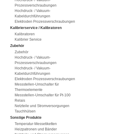
Hochdruck- / Vakuum-
Prozessverschraubungen
Hochdruck- / Vakuum-
Kabeldurchführungen
Elektroden Prozessverschraubungen
Kalibrierservice / Kalibratoren
Kalibratoren
Kalibrier Service
Zubehör
Zubehör
Hochdruck- / Vakuum-
Prozessverschraubungen
Hochdruck- / Vakuum-
Kabeldurchführungen
Elektroden Prozessverschraubungen
Messstellen-Umschalter für
Thermoelemente
Messstellen-Umschalter für Pt-100
Relais
Netzteile und Stromversorgungen
Tauchhülsen
Sonstige Produkte
Temperatur-Messetiketten
Heizpatronen und Bänder