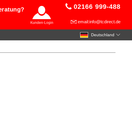
02166 999-488
eratung?
email:info@tcdirect.de
Kunden-Login
Deutschland