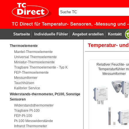
Startseite
Individuelle Fühler
Angebot erstellen
Kontakt
Temperatur- und
Thermoelemente
Mantel-Thermoelemente
Universal Thermoelemente
Miniatur-Thermoelemente
Relativer Feuchte- u
Tragbare Thermoelemente - Typ K
Temperaturfühler mi
FEP-Thermoelemente
Messumformer
Messumformer
Tauchhülsen
Kalibrier Service
Widerstands-thermometer, Pt100, Sonstige
Sensoren
Widerstandsthermometer
Tragbare Pt-100
FEP-Pt-100
Pt-100 Messwiderstände
Infrarot Thermometer