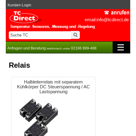
Kunden-Login
email:info@tcdirect.de
Anfragen und Beratung
02166 999-488
telefonisch unter
Relais
Halbleiterrelais mit separatem
Kühlkörper DC Steuerspannung / AC
Lastspannung