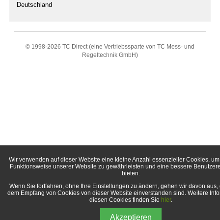
Deutschland
© 1998-
2026 TC Direct (eine Vertriebssparte von TC Mess- und
Regeltechnik GmbH)
Wir verwenden auf dieser Website eine kleine Anzahl essenzieller Cookies, um 
Funktionsweise unserer Website zu gewährleisten und eine bessere Benutzer
bieten.
Wenn Sie fortfahren, ohne Ihre Einstellungen zu ändern, gehen wir davon aus, 
dem Empfang von Cookies von dieser Website einverstanden sind. Weitere Inf
diesen Cookies finden Sie
hier
.
Akzeptieren