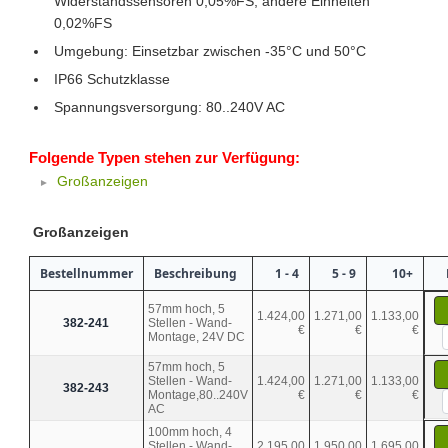
Widerstandssensoren 0,05%FS, andere Einheiten
0,02%FS
Umgebung: Einsetzbar zwischen -35°C und 50°C
IP66 Schutzklasse
Spannungsversorgung: 80..240V AC
Folgende Typen stehen zur Verfügung:
Großanzeigen
Großanzeigen
Bestellnummer
Beschreibung
1 - 4
5 - 9
10+
57mm hoch, 5
1.424,00
1.271,00
1.133,00
382-241
Stellen - Wand-
€
€
€
Montage, 24V DC
57mm hoch, 5
Stellen - Wand-
1.424,00
1.271,00
1.133,00
382-243
Montage,80..240V
€
€
€
AC
100mm hoch, 4
Stellen - Wand-
2.195,00
1.950,00
1.695,00