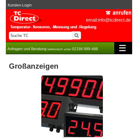
Kunden-Login
email:info@tcdirect.de
Anfragen und Beratung
02166 999-488
telefonisch unter
Großanzeigen