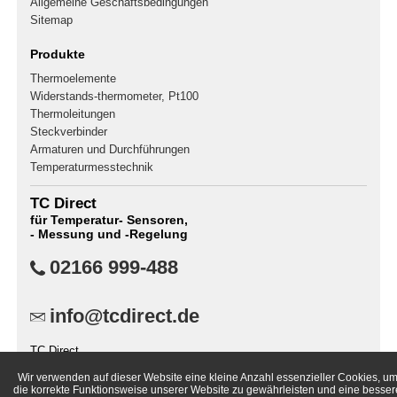
Allgemeine Geschäftsbedingungen
Sitemap
Produkte
Thermoelemente
Widerstands-thermometer, Pt100
Thermoleitungen
Steckverbinder
Armaturen und Durchführungen
Temperaturmesstechnik
TC Direct
für Temperatur- Sensoren,
- Messung und -Regelung
02166 999-488
info@tcdirect.de
TC Direct
Postfach 400141
Wir verwenden auf dieser Website eine kleine Anzahl essenzieller Cookies, u
41181 Mönchengladbach
die korrekte Funktionsweise unserer Website zu gewährleisten und eine besser