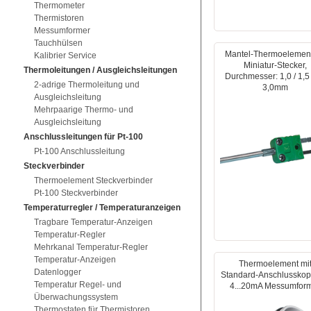
Thermometer
Thermistoren
Messumformer
Tauchhülsen
Mantel-Thermoelement
Kalibrier Service
Miniatur-Stecker,
Thermoleitungen / Ausgleichsleitungen
Durchmesser: 1,0 / 1,5
2-adrige Thermoleitung und
3,0mm
Ausgleichsleitung
Mehrpaarige Thermo- und
Ausgleichsleitung
Anschlussleitungen für Pt-100
Pt-100 Anschlussleitung
Steckverbinder
Thermoelement Steckverbinder
Pt-100 Steckverbinder
Temperaturregler / Temperaturanzeigen
Tragbare Temperatur-Anzeigen
Temperatur-Regler
Mehrkanal Temperatur-Regler
Temperatur-Anzeigen
Thermoelement mi
Datenlogger
Standard-Anschlusskop
Temperatur Regel- und
4...20mA Messumfor
Überwachungssystem
Thermostaten für Thermistoren