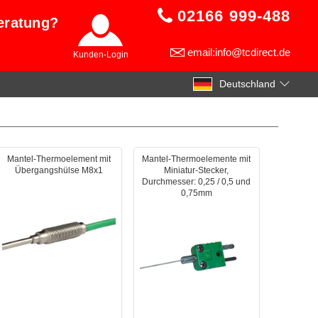
02166 999-488
eratung?
email:info@tcdirect.de
Kunden-Login
Deutschland
Mantel-Thermoelement mit
Mantel-Thermoelemente mit
Übergangshülse M8x1
Miniatur-Stecker,
Durchmesser: 0,25 / 0,5 und
0,75mm