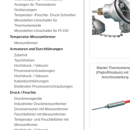
Anzeigen für Thermistoren
Großanzeigen
Temperatur- /Feuchte- Druck-Schreiber
Messstellen-Umschalter für
Thermoelemente
Messstellen-Umschalter für Pt-100
Temperatur-Messumformer
Messumformer
Armaturen und Durchführungen
Zubehör
Tauchhülsen
Hochdruck- / Vakuum-
Mantel-Thermoeleme
Prozessverschraubungen
(Platin/Rhodium) mit
Hochdruck- / Vakuum-
Anschlussleitung
Kabeldurchführungen
Elektroden Prozessverschraubungen
Druck / Feuchte
Druckmessgeräte
Industrieller Druckmessumformer
Drucksensoren mit Messumformer
Feuchtefühler mit Messumformer
Temperatur- und Feuchtefühler mit
Messumformer