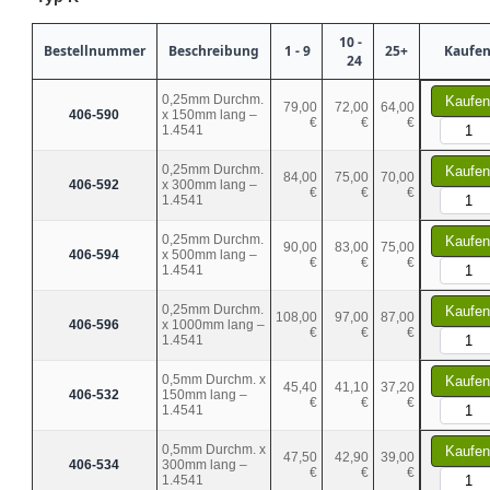
10 -
Bestellnummer
Beschreibung
1 - 9
25+
Kaufe
24
0,25mm Durchm.
Kaufen
79,00
72,00
64,00
406-590
x 150mm lang –
€
€
€
1.4541
0,25mm Durchm.
Kaufen
84,00
75,00
70,00
406-592
x 300mm lang –
€
€
€
1.4541
0,25mm Durchm.
Kaufen
90,00
83,00
75,00
406-594
x 500mm lang –
€
€
€
1.4541
0,25mm Durchm.
Kaufen
108,00
97,00
87,00
406-596
x 1000mm lang –
€
€
€
1.4541
0,5mm Durchm. x
Kaufen
45,40
41,10
37,20
406-532
150mm lang –
€
€
€
1.4541
0,5mm Durchm. x
Kaufen
47,50
42,90
39,00
406-534
300mm lang –
€
€
€
1.4541