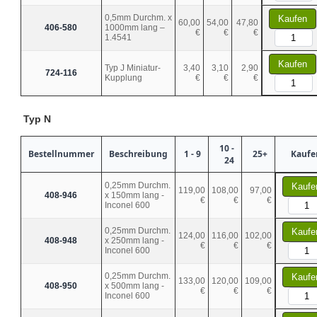
0,5mm Durchm. x
Kaufen
60,00
54,00
47,80
406-580
1000mm lang –
€
€
€
1.4541
Kaufen
Typ J Miniatur-
3,40
3,10
2,90
724-116
Kupplung
€
€
€
Typ N
10 -
Bestellnummer
Beschreibung
1 - 9
25+
Kaufe
24
0,25mm Durchm.
Kaufe
119,00
108,00
97,00
408-946
x 150mm lang -
€
€
€
Inconel 600
0,25mm Durchm.
Kaufe
124,00
116,00
102,00
408-948
x 250mm lang -
€
€
€
Inconel 600
0,25mm Durchm.
Kaufe
133,00
120,00
109,00
408-950
x 500mm lang -
€
€
€
Inconel 600