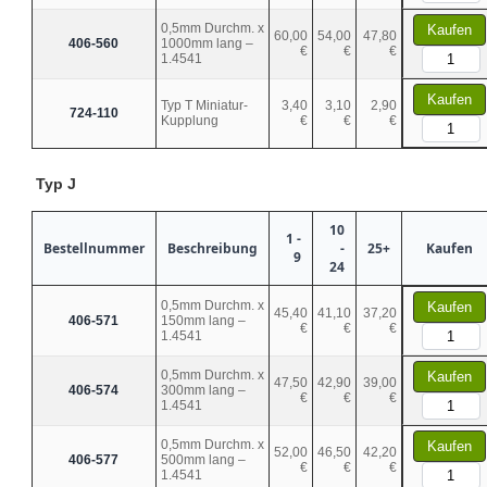
0,5mm Durchm. x
Kaufen
60,00
54,00
47,80
406-560
1000mm lang –
€
€
€
1.4541
Kaufen
Typ T Miniatur-
3,40
3,10
2,90
724-110
Kupplung
€
€
€
Typ J
10
1 -
Bestellnummer
Beschreibung
-
25+
Kaufen
9
24
0,5mm Durchm. x
Kaufen
45,40
41,10
37,20
406-571
150mm lang –
€
€
€
1.4541
0,5mm Durchm. x
Kaufen
47,50
42,90
39,00
406-574
300mm lang –
€
€
€
1.4541
0,5mm Durchm. x
Kaufen
52,00
46,50
42,20
406-577
500mm lang –
€
€
€
1.4541