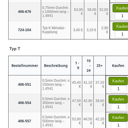
0,75mm Durchm.
Kaufen
63,00
58,00
52,00
406-676
x 1000mm lang –
€
€
€
1.4841
Kaufen
Typ K Miniatur-
2,90
724-104
3,40 €
3,10 €
Kupplung
€
Typ T
10
1 -
Bestellnummer
Beschreibung
-
25+
Kaufen
9
24
0,5mm Durchm. x
Kaufen
45,40
41,10
37,20
406-551
150mm lang –
€
€
€
1.4541
0,5mm Durchm. x
Kaufen
47,50
42,90
39,00
406-554
300mm lang –
€
€
€
1.4541
0,5mm Durchm. x
Kaufen
52,00
46,50
42,20
406-557
500mm lang –
€
€
€
1.4541