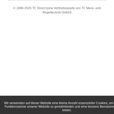
© 1998-
2026 TC Direct (eine Vertriebssparte von TC Mess- und
Regeltechnik GmbH)
Wir verwenden auf dieser Website eine kleine Anzahl essenzieller Cookies, um 
Funktionsweise unserer Website zu gewährleisten und eine bessere Benutzere
bieten.