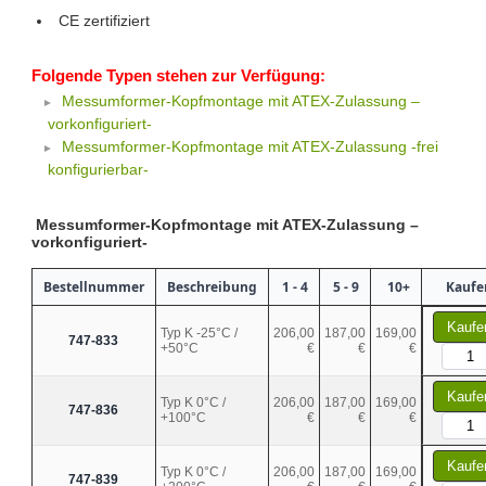
CE zertifiziert
Folgende Typen stehen zur Verfügung:
Messumformer-Kopfmontage mit ATEX-Zulassung –
vorkonfiguriert-
Messumformer-Kopfmontage mit ATEX-Zulassung -frei
konfigurierbar-
Messumformer-Kopfmontage mit ATEX-Zulassung –
vorkonfiguriert-
Bestellnummer
Beschreibung
1 - 4
5 - 9
10+
Kaufe
Kaufe
Typ K -25°C /
206,00
187,00
169,00
747-833
+50°C
€
€
€
Kaufe
Typ K 0°C /
206,00
187,00
169,00
747-836
+100°C
€
€
€
Kaufe
Typ K 0°C /
206,00
187,00
169,00
747-839