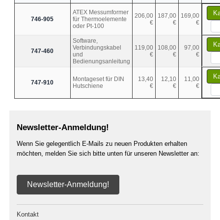
ATEX Messumformer
Ka
206,00
187,00
169,00
746-905
für Thermoelemente
€
€
€
oder Pt-100
Software,
Ka
Verbindungskabel
119,00
108,00
97,00
747-460
und
€
€
€
Bedienungsanleitung
Ka
Montageset für DIN
13,40
12,10
11,00
747-910
Hutschiene
€
€
€
Newsletter-Anmeldung!
Wenn Sie gelegentlich E-Mails zu neuen Produkten erhalten
möchten, melden Sie sich bitte unten für unseren Newsletter an:
Newsletter-Anmeldung!
Kontakt