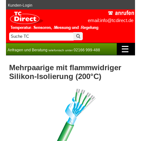
Kunden-Login
email:info@tcdirect.de
Anfragen und Beratung
02166 999-488
telefonisch unter
Mehrpaarige mit flammwidriger
Silikon-Isolierung (200°C)