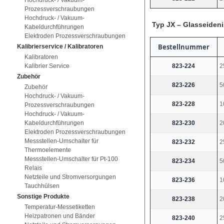
Hochdruck- / Vakuum-
Prozessverschraubungen
Hochdruck- / Vakuum-
Typ JX – Glasseideni
Kabeldurchführungen
Elektroden Prozessverschraubungen
Bestellnummer
Kalibrierservice / Kalibratoren
Kalibratoren
823-224
2
Kalibrier Service
Zubehör
823-226
5
Zubehör
Hochdruck- / Vakuum-
823-228
1
Prozessverschraubungen
Hochdruck- / Vakuum-
823-230
2
Kabeldurchführungen
Elektroden Prozessverschraubungen
Messstellen-Umschalter für
823-232
2
Thermoelemente
Messstellen-Umschalter für Pt-100
823-234
5
Relais
Netzteile und Stromversorgungen
823-236
1
Tauchhülsen
Sonstige Produkte
823-238
2
Temperatur-Messetiketten
Heizpatronen und Bänder
823-240
2