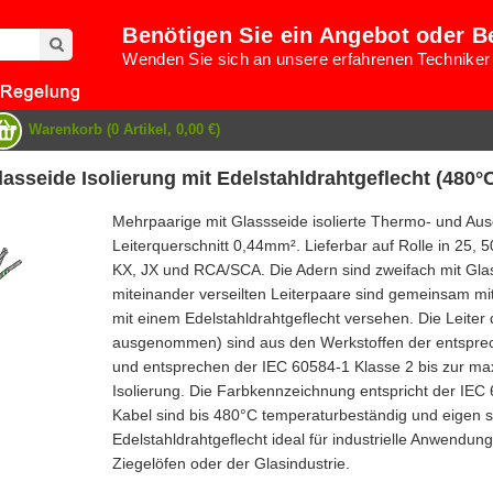
Benötigen Sie ein Angebot oder B
Wenden Sie sich an unsere erfahrenen Techniker
Warenkorb (0 Artikel, 0,00 €)
asseide Isolierung mit Edelstahldrahtgeflecht (480°
Mehrpaarige mit Glassseide isolierte Thermo- und Ausgl
Leiterquerschnitt 0,44mm². Lieferbar auf Rolle in 25,
KX, JX und RCA/SCA. Die Adern sind zweifach mit Glas
miteinander verseilten Leiterpaare sind gemeinsam mi
mit einem Edelstahldrahtgeflecht versehen. Die Leiter
ausgenommen) sind aus den Werkstoffen der entspre
und entsprechen der IEC 60584-1 Klasse 2 bis zur ma
Isolierung. Die Farbkennzeichnung entspricht der IEC 6
Kabel sind bis 480°C temperaturbeständig und eigen s
Edelstahldrahtgeflecht ideal für industrielle Anwend
Ziegelöfen oder der Glasindustrie.