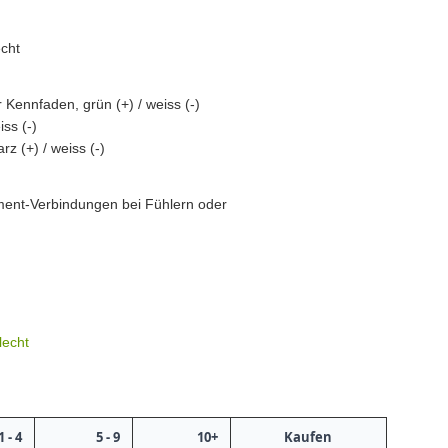
echt
Kennfaden, grün (+) / weiss (-)
ss (-)
 (+) / weiss (-)
ment-Verbindungen bei Fühlern oder
lecht
1 - 4
5 - 9
10+
Kaufen