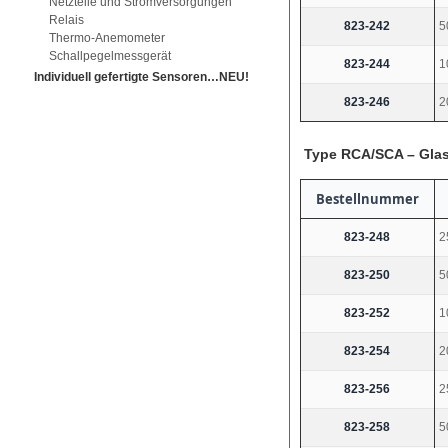
Netzteile und Stromversorgungen
Relais
823-242
5
Thermo-Anemometer
Schallpegelmessgerät
823-244
1
Individuell gefertigte Sensoren…NEU!
823-246
2
Type RCA/SCA – Glass
Bestellnummer
823-248
2
823-250
5
823-252
1
823-254
2
823-256
2
823-258
5