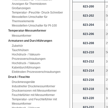
Anzeigen für Thermistoren
823-200
2
Großanzeigen
Temperatur- /Feuchte- Druck-Schreiber
823-202
5
Messstellen-Umschalter für
Thermoelemente
823-204
1
Messstellen-Umschalter für Pt-100
Temperatur-Messumformer
823-206
2
Messumformer
Armaturen und Durchführungen
823-208
2
Zubehör
Tauchhülsen
823-210
5
Hochdruck- / Vakuum-
Prozessverschraubungen
823-212
1
Hochdruck- / Vakuum-
Kabeldurchführungen
823-214
2
Elektroden Prozessverschraubungen
Druck / Feuchte
823-216
2
Druckmessgeräte
Industrieller Druckmessumformer
823-218
5
Drucksensoren mit Messumformer
Feuchtefühler mit Messumformer
823-220
1
Temperatur- und Feuchtefühler mit
Messumformer
823-222
2