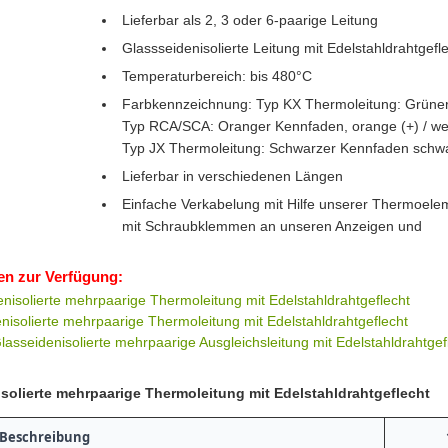
Lieferbar als 2, 3 oder 6-paarige Leitung
Glassseidenisolierte Leitung mit Edelstahldrahtgefl
Temperaturbereich: bis 480°C
Farbkennzeichnung: Typ KX Thermoleitung: Grüner 
Typ RCA/SCA: Oranger Kennfaden, orange (+) / wei
Typ JX Thermoleitung: Schwarzer Kennfaden schwarz
Lieferbar in verschiedenen Längen
Einfache Verkabelung mit Hilfe unserer Thermoele
mit Schraubklemmen an unseren Anzeigen und
en zur Verfügung:
nisolierte mehrpaarige Thermoleitung mit Edelstahldrahtgeflecht
nisolierte mehrpaarige Thermoleitung mit Edelstahldrahtgeflecht
sseidenisolierte mehrpaarige Ausgleichsleitung mit Edelstahldrahtgef
solierte mehrpaarige Thermoleitung mit Edelstahldrahtgeflecht
Beschreibung