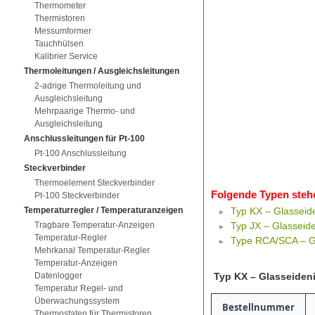
Thermometer
Thermistoren
Messumformer
Tauchhülsen
Kalibrier Service
Thermoleitungen / Ausgleichsleitungen
2-adrige Thermoleitung und
Ausgleichsleitung
Mehrpaarige Thermo- und
Ausgleichsleitung
Anschlussleitungen für Pt-100
Pt-100 Anschlussleitung
Steckverbinder
Thermoelement Steckverbinder
Folgende Typen steh
Pt-100 Steckverbinder
Temperaturregler / Temperaturanzeigen
Typ KX – Glasseide
Tragbare Temperatur-Anzeigen
Typ JX – Glasseide
Temperatur-Regler
Type RCA/SCA – Gla
Mehrkanal Temperatur-Regler
Temperatur-Anzeigen
Typ KX – Glasseideni
Datenlogger
Temperatur Regel- und
Überwachungssystem
Bestellnummer
Thermostaten für Thermistoren