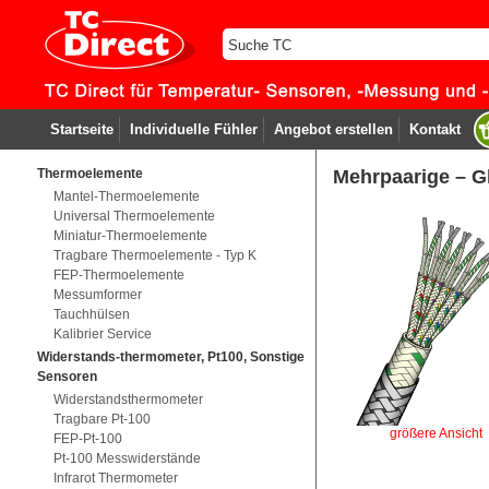
Startseite
Individuelle Fühler
Angebot erstellen
Kontakt
Thermoelemente
Mehrpaarige – Gl
Mantel-Thermoelemente
Universal Thermoelemente
Miniatur-Thermoelemente
Tragbare Thermoelemente - Typ K
FEP-Thermoelemente
Messumformer
Tauchhülsen
Kalibrier Service
Widerstands-thermometer, Pt100, Sonstige
Sensoren
Widerstandsthermometer
Tragbare Pt-100
größere Ansicht
FEP-Pt-100
Pt-100 Messwiderstände
Infrarot Thermometer