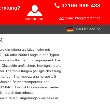
02166 999-488
eratung?
email:info@tcdirect.de
Kunden-Login
Deutschland
C)
eichsleitung als Litzenleiter mit
 50, 100 oder 200m Länge in den Typen
seide umflochten und imprägniert. Die
t Glasseide umflochten, imprägniert und
 der Thermoleitungen (Ausgleichsleitung
chenden Thermopaarung hergestellt
ximalen Betriebstemperatur der
0584-3:. Die mit Glassseide isolierten
ich durch das robuste
ungen in rauen Umgebungen wie etwa in