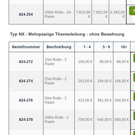
200m Rolle - 24
7.810,00
7.052,00
6.393,00
824-254
Paare
€
€
€
Typ NX - Mehrpaarige Thermoleitung - ohne Bewehrung
Bestellnummer
Beschreibung
1 - 4
5 - 9
10+
10m Rolle - 2
824-272
108,00 €
99,00 €
88,00 €
Paare
25m Rolle - 2
824-274
203,00 €
184,00 €
166,00 €
Paare
50m Rolle - 2
824-276
423,00 €
381,00 €
348,00 €
Paare
100m Rolle - 2
824-278
708,00 €
640,00 €
580,00 €
Paare