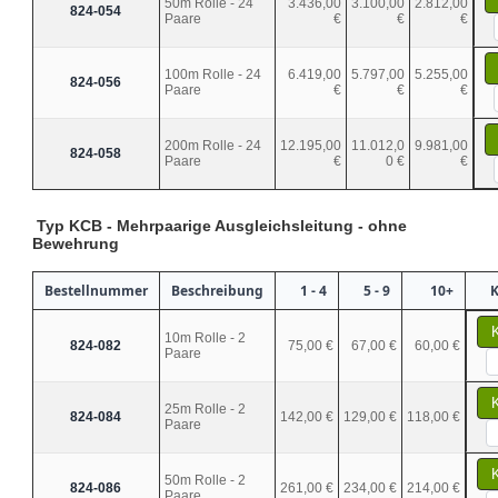
50m Rolle - 24
3.436,00
3.100,00
2.812,00
824-054
Paare
€
€
€
100m Rolle - 24
6.419,00
5.797,00
5.255,00
824-056
Paare
€
€
€
200m Rolle - 24
12.195,00
11.012,0
9.981,00
824-058
Paare
€
0 €
€
Typ KCB - Mehrpaarige Ausgleichsleitung - ohne
Bewehrung
Bestellnummer
Beschreibung
1 - 4
5 - 9
10+
K
10m Rolle - 2
824-082
75,00 €
67,00 €
60,00 €
Paare
25m Rolle - 2
824-084
142,00 €
129,00 €
118,00 €
Paare
50m Rolle - 2
824-086
261,00 €
234,00 €
214,00 €
Paare