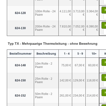
100m Rolle - 24
4.111,00
3.713,00
3.364,00
824-128
Paare
€
€
€
200m Rolle - 24
7.810,00
7.052,00
6.390,00
824-130
Paare
€
€
€
Typ TX - Mehrpaarige Thermoleitung - ohne Bewehrung
Bestellnummer
Beschreibung
1 - 4
5 - 9
10+
K
10m Rolle - 2
824-148
75,00 €
67,00 €
60,00 €
Paare
25m Rolle - 2
824-150
142,00 €
129,00 €
118,00 €
Paare
50m Rolle - 2
824-152
261,00 €
234,00 €
214,00 €
Paare