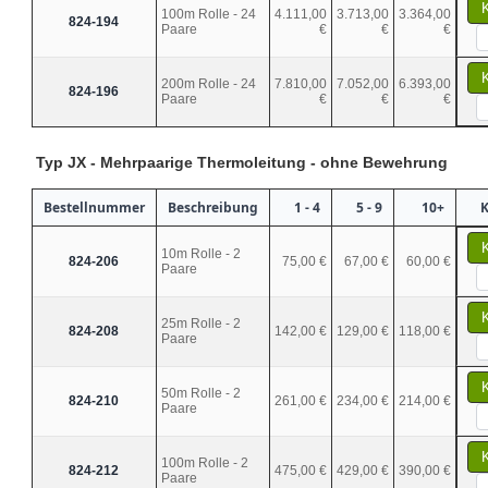
100m Rolle - 24
4.111,00
3.713,00
3.364,00
824-194
Paare
€
€
€
200m Rolle - 24
7.810,00
7.052,00
6.393,00
824-196
Paare
€
€
€
Typ JX - Mehrpaarige Thermoleitung - ohne Bewehrung
Bestellnummer
Beschreibung
1 - 4
5 - 9
10+
K
10m Rolle - 2
824-206
75,00 €
67,00 €
60,00 €
Paare
25m Rolle - 2
824-208
142,00 €
129,00 €
118,00 €
Paare
50m Rolle - 2
824-210
261,00 €
234,00 €
214,00 €
Paare
100m Rolle - 2
824-212
475,00 €
429,00 €
390,00 €
Paare