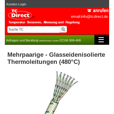
Kunden-Login
email:info@tcdirect.de
Anfragen und Beratung
02166 999-488
telefonisch unter
Mehrpaarige - Glasseidenisolierte
Thermoleitungen (480°C)