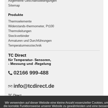
Allgemeine Geschäftsbedingungen
Sitemap
Produkte
Thermoelemente
Widerstands-thermometer, Pt100
Thermoleitungen
Steckverbinder
Armaturen und Durchführungen
Temperaturmesstechnik
TC Direct
für Temperatur- Sensoren,
- Messung und -Regelung
02166 999-488
info@tcdirect.de
TC Direct
Postfach 400141
Wir verwenden auf dieser Website eine kleine Anzahl essenzieller Cookies, u
41181 Mönchengladbach
die korrekte Funktionsweise unserer Website zu gewährleisten und eine besser