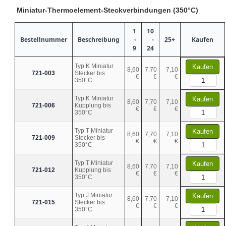
Miniatur-Thermoelement-Steckverbindungen (350°C)
1
10
Bestellnummer
Beschreibung
-
-
25+
Kaufen
9
24
Typ K Miniatur
Kaufen
8,60
7,70
7,10
721-003
Stecker bis
€
€
€
350°C
Typ K Miniatur
Kaufen
8,60
7,70
7,10
721-006
Kupplung bis
€
€
€
350°C
Typ T Miniatur
Kaufen
8,60
7,70
7,10
721-009
Stecker bis
€
€
€
350°C
Typ T Miniatur
Kaufen
8,60
7,70
7,10
721-012
Kupplung bis
€
€
€
350°C
Typ J Miniatur
Kaufen
8,60
7,70
7,10
721-015
Stecker bis
€
€
€
350°C