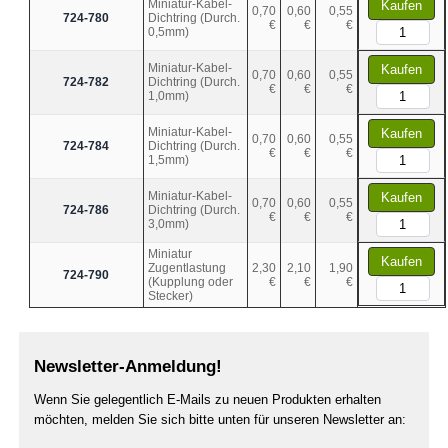
Miniatur-Kabel-
Kaufen
0,70
0,60
0,55
724-780
Dichtring (Durch.
€
€
€
0,5mm)
Miniatur-Kabel-
Kaufen
0,70
0,60
0,55
724-782
Dichtring (Durch.
€
€
€
1,0mm)
Miniatur-Kabel-
Kaufen
0,70
0,60
0,55
724-784
Dichtring (Durch.
€
€
€
1,5mm)
Miniatur-Kabel-
Kaufen
0,70
0,60
0,55
724-786
Dichtring (Durch.
€
€
€
3,0mm)
Miniatur
Kaufen
Zugentlastung
2,30
2,10
1,90
724-790
(Kupplung oder
€
€
€
Stecker)
Newsletter-Anmeldung!
Wenn Sie gelegentlich E-Mails zu neuen Produkten erhalten
möchten, melden Sie sich bitte unten für unseren Newsletter an: