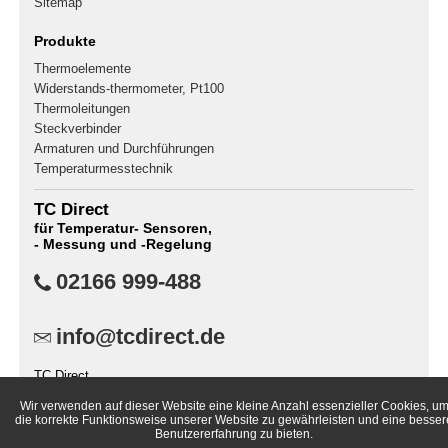
Sitemap
Produkte
Thermoelemente
Widerstands-thermometer, Pt100
Thermoleitungen
Steckverbinder
Armaturen und Durchführungen
Temperaturmesstechnik
TC Direct
für Temperatur- Sensoren,
- Messung und -Regelung
02166 999-488
info@tcdirect.de
TC Direct
Postfach 400141
Wir verwenden auf dieser Website eine kleine Anzahl essenzieller Cookies, u
41181 Mönchengladbach
die korrekte Funktionsweise unserer Website zu gewährleisten und eine besser
Deutschland
Benutzererfahrung zu bieten.