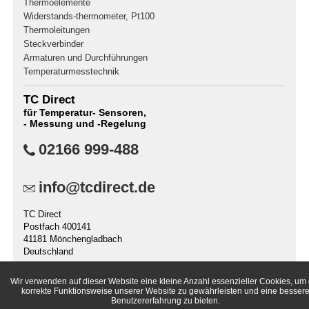
Thermoelemente
Widerstands-thermometer, Pt100
Thermoleitungen
Steckverbinder
Armaturen und Durchführungen
Temperaturmesstechnik
TC Direct
für Temperatur- Sensoren,
- Messung und -Regelung
02166 999-488
info@tcdirect.de
TC Direct
Postfach 400141
41181 Mönchengladbach
Deutschland
Wir verwenden auf dieser Website eine kleine Anzahl essenzieller Cookies, um 
korrekte Funktionsweise unserer Website zu gewährleisten und eine besser
Benutzererfahrung zu bieten.