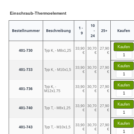
Einschraub-Thermoelement
10
1 -
Bestellnummer
Beschreibung
-
25+
Kaufen
9
24
Kaufen
33,90
30,70
27,90
401-730
Typ K, - M8x1,25
€
€
€
Kaufen
33,90
30,70
27,90
401-733
Typ K, - M10x1,5
€
€
€
Kaufen
Typ K, -
33,90
30,70
27,90
401-736
M12x1.75
€
€
€
Kaufen
33,90
30,70
27,90
401-740
Typ T, - M8x1,25
€
€
€
Kaufen
33,90
30,70
27,90
401-743
Typ T, - M10x1,5
€
€
€