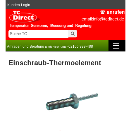
Kunden-Login
email:info@tcdirect.de
Anfragen und Beratung
02166 999-488
telefonisch unter
Einschraub-Thermoelement