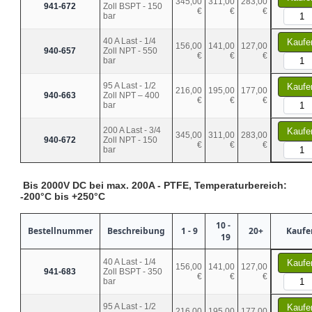
345,00
311,00
283,00
941-672
Zoll BSPT - 150
€
€
€
bar
40 A Last - 1/4
Kaufe
156,00
141,00
127,00
940-657
Zoll NPT - 550
€
€
€
bar
95 A Last - 1/2
Kaufe
216,00
195,00
177,00
940-663
Zoll NPT – 400
€
€
€
bar
200 A Last - 3/4
Kaufe
345,00
311,00
283,00
940-672
Zoll NPT - 150
€
€
€
bar
Bis 2000V DC bei max. 200A - PTFE, Temperaturbereich:
-200°C bis +250°C
10 -
Bestellnummer
Beschreibung
1 - 9
20+
Kaufe
19
40 A Last - 1/4
Kaufe
156,00
141,00
127,00
941-683
Zoll BSPT - 350
€
€
€
bar
95 A Last - 1/2
Kaufe
216,00
195,00
177,00