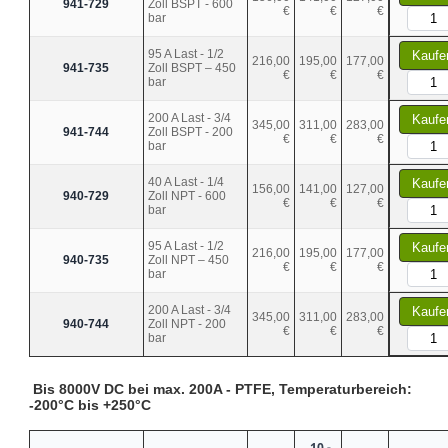
941-729
Zoll BSPT - 600
€
€
€
bar
95 A Last - 1/2
Kaufe
216,00
195,00
177,00
941-735
Zoll BSPT – 450
€
€
€
bar
200 A Last - 3/4
Kaufe
345,00
311,00
283,00
941-744
Zoll BSPT - 200
€
€
€
bar
40 A Last - 1/4
Kaufe
156,00
141,00
127,00
940-729
Zoll NPT - 600
€
€
€
bar
95 A Last - 1/2
Kaufe
216,00
195,00
177,00
940-735
Zoll NPT – 450
€
€
€
bar
200 A Last - 3/4
Kaufe
345,00
311,00
283,00
940-744
Zoll NPT - 200
€
€
€
bar
Bis 8000V DC bei max. 200A - PTFE, Temperaturbereich:
-200°C bis +250°C
10 -