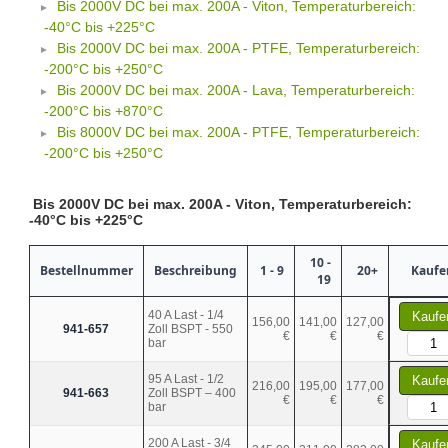
Bis 2000V DC bei max. 200A - Viton, Temperaturbereich:
-40°C bis +225°C
Bis 2000V DC bei max. 200A - PTFE, Temperaturbereich:
-200°C bis +250°C
Bis 2000V DC bei max. 200A - Lava, Temperaturbereich:
-200°C bis +870°C
Bis 8000V DC bei max. 200A - PTFE, Temperaturbereich:
-200°C bis +250°C
Bis 2000V DC bei max. 200A - Viton, Temperaturbereich:
-40°C bis +225°C
10 -
Bestellnummer
Beschreibung
1 - 9
20+
Kaufe
19
40 A Last - 1/4
Kaufe
156,00
141,00
127,00
941-657
Zoll BSPT - 550
€
€
€
bar
95 A Last - 1/2
Kaufe
216,00
195,00
177,00
941-663
Zoll BSPT – 400
€
€
€
bar
200 A Last - 3/4
Kaufe