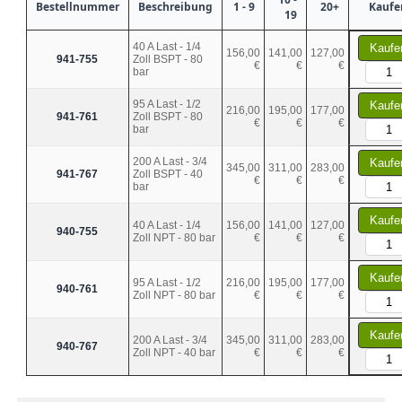
Bestellnummer
Beschreibung
1 - 9
20+
Kaufe
19
40 A Last - 1/4
Kaufe
156,00
141,00
127,00
941-755
Zoll BSPT - 80
€
€
€
bar
95 A Last - 1/2
Kaufe
216,00
195,00
177,00
941-761
Zoll BSPT - 80
€
€
€
bar
200 A Last - 3/4
Kaufe
345,00
311,00
283,00
941-767
Zoll BSPT - 40
€
€
€
bar
Kaufe
40 A Last - 1/4
156,00
141,00
127,00
940-755
Zoll NPT - 80 bar
€
€
€
Kaufe
95 A Last - 1/2
216,00
195,00
177,00
940-761
Zoll NPT - 80 bar
€
€
€
Kaufe
200 A Last - 3/4
345,00
311,00
283,00
940-767
Zoll NPT - 40 bar
€
€
€