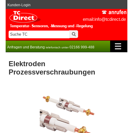
Kunden-Login
email:info@tcdirect.de
Anfragen und Beratung
02166 999-488
telefonisch unter
Elektroden
Prozessverschraubungen