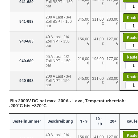
941-689
Zoll BSPT – 150
€
€
€
bar
200 A Last - 3/4
Kaufe
345,00
311,00
283,00
941-698
Zoll BSPT - 150
€
€
€
bar
40 A Last - 1/4
Kaufe
156,00
141,00
127,00
940-683
Zoll NPT - 350
€
€
€
bar
95 A Last - 1/2
Kaufe
216,00
195,00
177,00
940-689
Zoll NPT – 150
€
€
€
bar
200 A Last - 3/4
Kaufe
345,00
311,00
283,00
940-698
Zoll NPT - 150
€
€
€
bar
Bis 2000V DC bei max. 200A - Lava, Temperaturbereich:
-200°C bis +870°C
10 -
Bestellnummer
Beschreibung
1 - 9
20+
Kaufe
19
40 A Last - 1/4
Kaufe
156,00
141,00
127,00