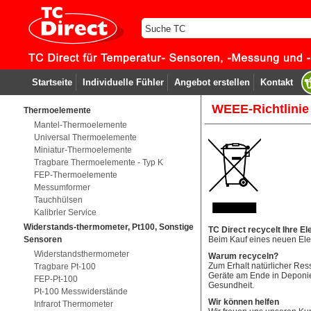
Startseite
Individuelle Fühler
Angebot erstellen
Kontakt
WEEE-Richtlinie
Thermoelemente
Mantel-Thermoelemente
Universal Thermoelemente
Miniatur-Thermoelemente
Tragbare Thermoelemente - Typ K
FEP-Thermoelemente
Messumformer
Tauchhülsen
Kalibrier Service
Widerstands-thermometer, Pt100, Sonstige
TC Direct recycelt Ihre El
Sensoren
Beim Kauf eines neuen Elekt
Widerstandsthermometer
Warum recyceln?
Zum Erhalt natürlicher Res
Tragbare Pt-100
Geräte am Ende in Deponie
FEP-Pt-100
Gesundheit.
Pt-100 Messwiderstände
Wir können helfen
Infrarot Thermometer