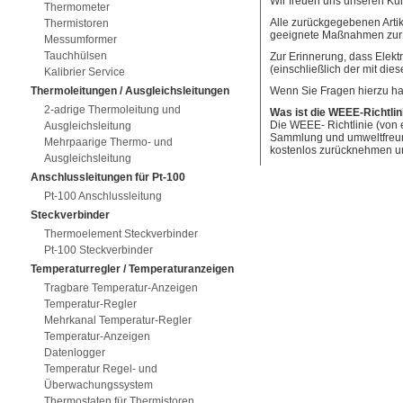
Wir freuen uns unseren Kund
Thermometer
Alle zurückgegebenen Artik
Thermistoren
geeignete Maßnahmen zur We
Messumformer
Tauchhülsen
Zur Erinnerung, dass Elekt
(einschließlich der mit di
Kalibrier Service
Thermoleitungen / Ausgleichsleitungen
Wenn Sie Fragen hierzu hab
2-adrige Thermoleitung und
Was ist die WEEE-Richtlin
Die WEEE- Richtlinie (von 
Ausgleichsleitung
Sammlung und umweltfreundl
Mehrpaarige Thermo- und
kostenlos zurücknehmen un
Ausgleichsleitung
Anschlussleitungen für Pt-100
Pt-100 Anschlussleitung
Steckverbinder
Thermoelement Steckverbinder
Pt-100 Steckverbinder
Temperaturregler / Temperaturanzeigen
Tragbare Temperatur-Anzeigen
Temperatur-Regler
Mehrkanal Temperatur-Regler
Temperatur-Anzeigen
Datenlogger
Temperatur Regel- und
Überwachungssystem
Thermostaten für Thermistoren