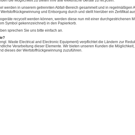
en die Möglichkeit zu bieten ihre alte elektrische Geräte zu recyceln.
el werden in unserem getrennten Abfall-Bereich gesammelt und in regelmäßigen Abs
rtstoffrückgewinnung und Entsorgung durch und stellt hierüber ein Zertifikat aus
rogeräte recycelt werden können, werden diese nun mit einer durchgestrichenen Mül
esem Symbol gekennzeichnet) in den Papierkorb.
en sprechen Sie uns bitte einfach an.
ie?
engl. Waste Electrical and Electronic Equipment) verpflichtet die Ländern zur Re
iche Verarbeitung dieser Elemente. Wir bieten unseren Kunden die Möglichkeit, b
d dieses der Wertstoffrückgewinnung zuzuführen.