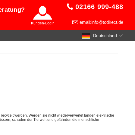
02166 999-488
eratung?
email:info@tcdirect.de
Kunden-Login
Deutschland
 recycelt werden. Werden sie nicht wiederverwertet landen elektrische
ssern, schaden der Tierwelt und gefährden die menschliche