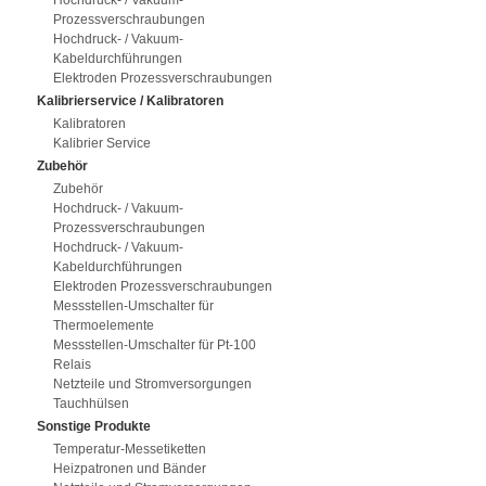
Hochdruck- / Vakuum-
Prozessverschraubungen
Hochdruck- / Vakuum-
Kabeldurchführungen
Elektroden Prozessverschraubungen
Kalibrierservice / Kalibratoren
Kalibratoren
Kalibrier Service
Zubehör
Zubehör
Hochdruck- / Vakuum-
Prozessverschraubungen
Hochdruck- / Vakuum-
Kabeldurchführungen
Elektroden Prozessverschraubungen
Messstellen-Umschalter für
Thermoelemente
Messstellen-Umschalter für Pt-100
Relais
Netzteile und Stromversorgungen
Tauchhülsen
Sonstige Produkte
Temperatur-Messetiketten
Heizpatronen und Bänder