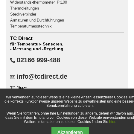
Widerstands-thermometer, Pt100
Thermoleitungen
Steckverbinder
Armaturen und Durchführungen
Temperaturmesstechnik
TC Direct
für Temperatur- Sensoren,
- Messung und -Regelung
02166 999-488
info@tcdirect.de
TC Direct
Postfach 400141
Wir verwenden auf dieser Website eine kleine Anzahl essenzieller Cookies, u
41181 Mönchengladbach
die korrekte Funktionsweise unserer Website zu gewährleisten und eine besser
Deutschland
Benutzererfahrung zu bieten.
Wenn Sie fortfahren, ohne Ihre Einstellungen zu ändern, gehen wir davon aus,
dass Sie mit dem Empfang von Cookies von dieser Website einverstanden sind
Weitere Informationen zu diesen Cookies finden Sie
hier
.
© 1998-
2026 TC Direct (eine Vertriebssparte von TC Mess- und
Akzeptieren